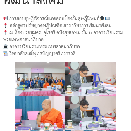
พัฒนาสังคม
การสอบดุษฎีพิจารณ์และสอบป้องกันดุษฎีนิพนธ์
หลักสูตรปรัชญาดุษฎีบัณฑิต สาขาวิชาการพัฒนาสังคม
ณ ห้องประชุมดร. อุไรศรี คนึงสุขเกษม ชั้น ๖ อาคารเรียนรวม
พระเทพศาสนาภิบาล
อาคารเรียนรวมพระเทพศาสนาภิบาล
วิทยาลัยสงฆ์พุทธปัญญาศรีทวารวดี