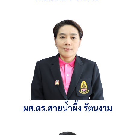
ผศ.ดร.สายน้ำผึ้ง รัตนงาม