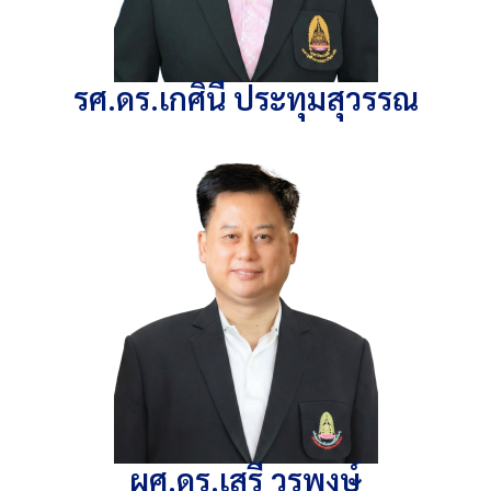
รศ.ดร.เกศินี ประทุมสุวรรณ
ผศ.ดร.เสรี วรพงษ์