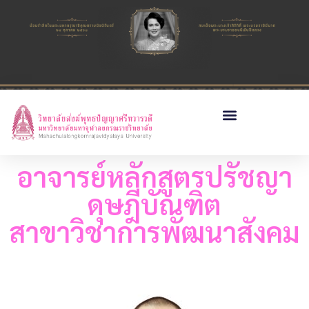
อาจารย์หลักสูตรปรัชญา
ดุษฎีบัณฑิต
สาขาวิชาการพัฒนาสังคม