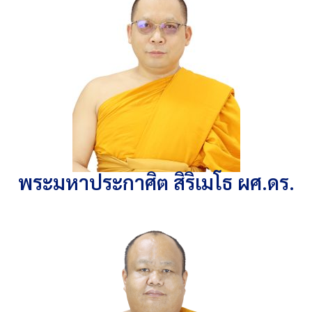
พระมหาประกาศิต สิริเมโธ ผศ.ดร.