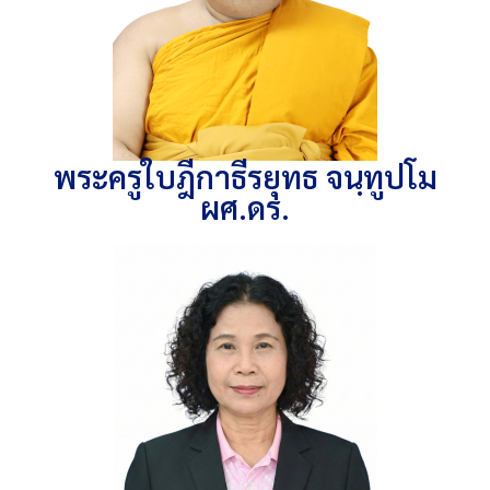
พระครูใบฎีกาธีรยุทธ จนฺทูปโม
ผศ.ดร.