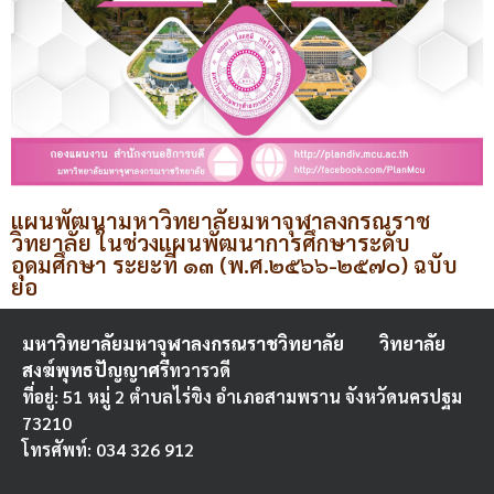
แผนพัฒนามหาวิทยาลัยมหาจุฬาลงกรณราช
วิทยาลัย ในช่วงแผนพัฒนาการศึกษาระดับ
อุดมศึกษา ระยะที่ ๑๓ (พ.ศ.๒๕๖๖-๒๕๗๐) ฉบับ
ย่อ
มหาวิทยาลัยมหาจุฬาลงกรณราชวิทยาลัย
วิทยาลัย
สงฆ์พุทธปัญญาศรี
ทวารวดี
ที่อยู่: 51 หมู่ 2 ตำบลไร่ขิง อำเภอสามพราน จังหวัดนครปฐม
73210
โทรศัพท์: 034 326 912