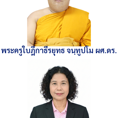
พระครูใบฎีกาธีรยุทธ จนฺทูปโม ผศ.ดร.