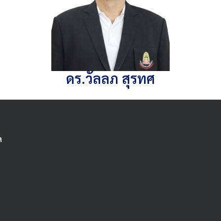
ดร.วัลลภ สุรทศ
ด