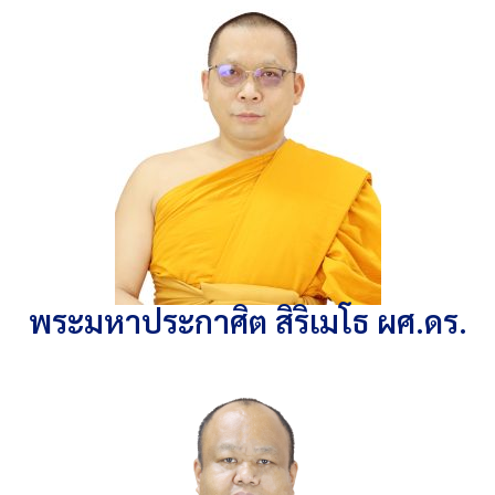
พระมหาประกาศิต สิริเมโธ ผศ.ดร.