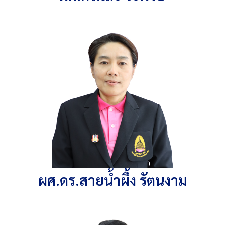
ผศ.ดร.สายน้ำผึ้ง รัตนงาม