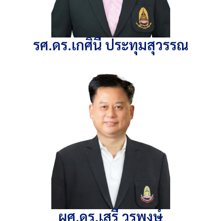
รศ.ดร.เกศินี ประทุมสุวรรณ
ผศ.ดร.เสรี วรพงษ์