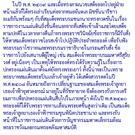
ในปี พ.ศ. ๒๔๐๙ และเมื่อทรงลาผนวชเสด็จออกไปอยู่ฝ่าย
หน้าแล้วก็ได้ทรงเล่าเรียนต่อจากหมอจันดเล มิชชันนารีชาว
อเมริกันพร้อมๆ กับที่สมเด็จพระบรมชนกนาถทรงกวดขันในเรื่อง
ราชการงานแผ่นดินยิ่งขึ้นคือนอกจากที่เสด็จเข้าเฝ้าและโดยเสด็จ
ตามปกติในเวลากลางคืนถ้าทรงพระราชวินิจฉัยข้อราชการก็มีรับสั่ง
ให้หาสมเด็จพระราชโอรสเข้าไปปฎิบัติประจำพระองค์ เพื่อรับฟัง
พระบรมราโชวาทและพระบรมราชาธิบายในกระแสรับสั่ง ข้อ
ราชการไปยังเสนาบดีผู้ใหญ่ เช่น สมเด็จเจ้าพระยาบรมมหาศรีสุริย
วงศ์ อยู่เนืองๆ เป็นเหตุให้พระองค์ทรงได้รับความรู้ในเรื่องการ
ปกครองแผ่นดินมาตั้งแต่ยังทรงพระเยาว์ ทั้งนี้น่าจะเป็นเพราะ
พระบาทสมเด็จพระปิ่นเกล้าเจ้าอยู่หัว ได้เสด็จสวรรคตในปี
พ.ศ.๒๔๐๘ อันหมายถึงการเปลี่ยนฐานะของสมเด็จพระเจ้าลูกยา
เธอเจ้าฟ้าจุฬาลงกรณ์ มาอยู่ในที่รัชทายาท จึงต้องทรงรับการเตรี
ยมการเพื่อปกครองแผ่นดินสืบไปในภายหน้า ดังในปี พ.ศ.๒๔๑๐
พระองค์ก็ได้รับพระราชทานเลื่อนพระยศขึ้นสูงกว่าเดิม เป็นสมเด็จ
พระเจ้าลูกยาเธอเจ้าฟ้าฯกรมขุนพินิตประชานาถ และทรงรับ
หน้าที่ในราชการแผ่นดินด้วยการบัญชากรมมหาดเล็กกรมล้อม
พระราชวังและกรมพระคลังมหาสมบัติ