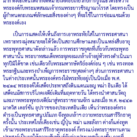
มาก ดังจะเห็นได้จากจดหมายโต้ตอบเกี่ยวกับการบูรณะวัดระหว่าง
พระองค์กับพระมหสมณเจ้ากรมพระยาวชิรญาณวโรรส โดยทรงเป็น
ผู้กำหนดกะเกณฑ์ลักษณะสิ่งของต่างๆ ที่จะใช้ในการซ่อมแซมด้วย
พระองค์เอง
เป็นการแสดงให้เห็นถึงการเอาพระทัยใส่ในการพระศาสนา
เพราะทรงมุ่งหมายจะให้วัดเป็นสถานศึกษาและเป็นแหล่งสืบอายุ
พระพุทธศาสนาดังกล่าวแล้ว การพระราชกุศลที่เกี่ยวกับพระพุทธ
ศาสนานั้น พระบาทสมเด็จพระจุลจอมเกล้าเจ้าอยู่หัวทรงดำเนินมา
ทุกปีมิได้ขาด เช่นเดียวกับพระมหากษัตริย์องค์ก่อน ๆ เช่น ทรงทอด
พระกฐินและทรงบำเพ็ญการพระราชกุศลต่างๆ ส่วนการพระศาสนา
ในต่างประเทศนั้นพระองค์ทรงใฝ่พระทัยอยู่เป็นนิจเมื่อ พ.ศ.
๒๔๑๔ พระองค์ได้เสด็จประพาสถึงดินแดนมอญ พม่า อินเดีย ได้
เสด็จนมัสการบริโภคเจดีย์เดิมที่มฤคทายวัน ได้ทรงนำศาสนวัตถุ
และภาพพระพุทธเจดีย์มาสู่พระราชอาณจักร และเมื่อ พ.ศ. ๒๔๔๑
มาควิส เคอร์ซัน อุปราชของประเทศอินเดีย เห็นว่าพระองค์ทรง
ดำรงเป็นพุทธศาสนูปถัมภก จึงทูลเกล้าฯ ถวายพระบรมสารีริกธาตุ
ครั้งนั้น ประเทศใกล้เคียงเช่น ญี่ปุ่น พม่า และลังกา ต่างก็แต่งทูต
เข้ามาขอพระบรมสารีริกธาตุพระองค์ ก็ทรงแบ่งพระราชทานตาม
ประสงค์เป็นผลให้ความสัมพันธ์กับต่างประเทศมั่นคงขึ้น การที่