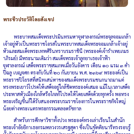
พระชีวประวัติโดยสังเขป
พระบาทสมเด็จพระปรมินทรมหาจุฬาลงกรณ์พระจุลจอมเกล้า
เจ้าอยู่หัวเป็นพระราชโอรสในพระบาทสมเด็จพระจอมเกล้าเจ้าอยู่
หัวและสมเด็จพระเทพศิรินทราบรมราชินี (พระองค์เจ้ารำเพยภมร
าภิรมย์) มีพระนามเดิมว่า สมเด็จพระเจ้าลูกยาเธอเจ้าฟ้า
จุฬาลงกรณ์ เสด็จพระราชสมภพเมื่อวันอังคาร เดือน ๑๐ แรม ๓ ค่ำ
ปีฉลู เบญจศก ตรงกับวันที่ ๒๐ กันยายน พ.ศ. ๒๓๖๙ พระองค์เป็น
พระราชปิโยรสที่สนิทเสน่หาของสมเด็จพระบรมชนกนาถมาแต่
ทรงพระเยาว์โปรดให้เสด็จอยู่ใกล้ชิดพระองค์เสมอ แม้ในเวลาเสด็จ
ประพาสหัวเมืองใกล้หรือไกลก็โปรดให้โดยเสด็จด้วยทุกครั้ง พอทรง
พระเจริญขึ้นก็ได้รับสนองพระบรมราชโองการในพระราชกิจใหญ่
น้อยต่างพระเนตรพระกรรณตลอดรัชกาล
สำหรับการศึกษาวิชาทั้งปวง พระองค์ทรงเล่าเรียนในสำนัก
พระเจ้าอัยยิกาเธอกรมหลวงวรเสรฐสุดา ซึ่งเป็นขัตติยนารีทรงรอบรู้