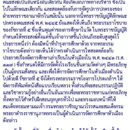
คณะสงฆ์เป็นอันหนึ่งอันเดียวกัน คือเกิดเอกภาพทางบริหาร ซึ่งเป็น
ไปในลักษณะเดียวกัน และสอดคล้องกับการจัดรูปการปกครองของ
ฝ่ายพระราชอาณาจักรในสมัยนั้น นอกจากนี้พระราชบัญญัติลักษณะ
ปกครองคณะสงฆ์ พ.ศ. ๒๔๔๕ ยังแสดงให้เห็นถึง พระบรมราโชบาย
ของรัชกาลที่ ๕ ซึ่งเห็นคุณค่าของการศึกษาในวัด ในพระราชบัญญัติ
กำหนดให้พระสงฆ์ตั้งแต่ชั้นเจ้าอาวาสขึ้นไปจนถึงระดับสูงสุดไว้
ประการหนึ่งว่า ต้องมีหน้าที่บำรุงการศึกษาด้วย จากพระบรม
ราโชบายดังกล่าว จะเห็นได้ว่าทรงดำเนินการใหสอดคล้องกับ
ประกาศเรื่องจัดการศึกษาเล่าเรียนในหัวเมืองใน พ.ศ. ๒๔๔๑ (ร.ศ.
๑๑๗ ) ซึ่งกำหนดให้มีการจัดตั้งโรงเรียนขึ้นตามวัดต่างๆ มีพระภิกษุ
เป็นผู้อบรมสั่งสอน และเพื่อให้การจัดการศึกษาในหัวเมืองดำเนิน
ไปด้วยดี รัชกาลที่ ๕ จึงได้ทรงพระบรมราชโองการโปรดเกล้าฯ ให้
จัดการตีพิมพ์หนังสือแบบเรียนหลวง ทั้งส่วนที่จะสอนธรรมปฏิบัติ
และวิชาความรู้อย่างอื่นเป็นอันมากเพื่อจะพระราชทานแก่พระภิกษุ
ทั้งหลายไว้สำหรับฝึกสอนกุลบุตรทั่วไป และทรงมอบหน้าที่ให้
สมเด็จพระมหามณเจ้า กรมพระยาวชิรญาณวโรรสและสมเด็จกรม
พระยาดำรงราชานุภาพทรงเป็นผู้ดำเนินการจัดการศึกษาหัวเมือง
ดังกล่าว