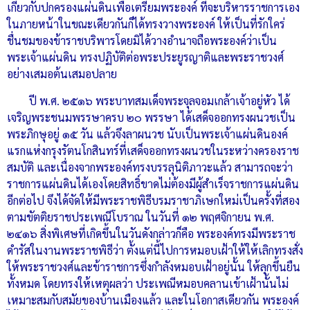
เกี่ยวกับปกครองแผ่นดินเพื่อเตรียมพระองค์ ที่จะบริหารราชการเอง
ในภายหน้าในขณะเดียวกันก็ได้ทรงวางพระองค์ ให้เป็นที่รักใคร่
ชื่นชมของข้าราชบริพารโดยมิได้วางอำนาจถือพระองค์ว่าเป็น
พระเจ้าแผ่นดิน ทรงปฏิบัติต่อพระประยูรญาติและพระราชวงศ์
อย่างเสมอต้นเสมอปลาย
ปี พ.ศ. ๒๕๑๖ พระบาทสมเด็จพระจุลจอมเกล้าเจ้าอยู่หัว ได้
เจริญพระชนมพรรษาครบ ๒๐ พรรษา ได้เสด็จออกทรงผนวชเป็น
พระภิกษุอยู่ ๑๕ วัน แล้วจึงลาผนวช นับเป็นพระเจ้าแผ่นดินองค์
แรกแห่งกรุงรัตนโกสินทร์ที่เสด็จออกทรงผนวชในระหว่างครองราช
สมบัติ และเนื่องจากพระองค์ทรงบรรลุนิติภาวะแล้ว สามารถจะว่า
ราชการแผ่นดินได้เองโดยสิทธิ์ขาดไม่ต้องมีผู้สำเร็จราชการแผ่นดิน
อีกต่อไป จึงได้จัดให้มีพระราชพิธีบรมราชาภิเษกใหม่เป็นครั้งที่สอง
ตามขัตติยราชประเพณีโบราณ ในวันที่ ๑๒ พฤศจิกายน พ.ศ.
๒๔๑๖ สิ่งพิเศษที่เกิดขึ้นในวันดังกล่าวก็คือ พระองค์ทรงมีพระราช
ดำรัสในงานพระราชพิธีว่า ตั้งแต่นี้ไปการหมอบเฝ้าให้ให้เลิกทรงสั่ง
ให้พระราชวงศ์และข้าราชการซึ่งกำลังหมอบเฝ้าอยู่นั้น ให้ลุกขึ้นยืน
ทั้งหมด โดยทรงให้เหตุผลว่า ประเพณีหมอบคลานเข้าเฝ้านั้นไม่
เหมาะสมกับสมัยของบ้านเมืองแล้ว และในโอกาสเดียวกัน พระองค์