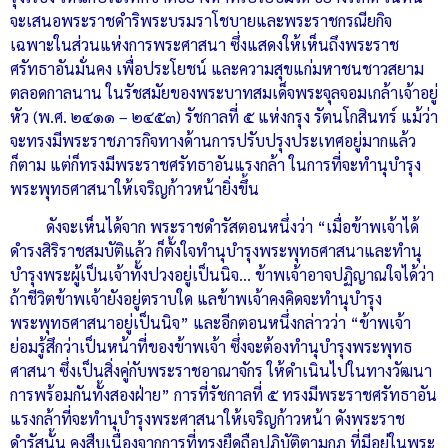
จะเสนอพระราชดำริพระบรมราโชบายและพระราชกรณียกิจ
เฉพาะในส่วนแห่งการพระศาสนา ซึ่งแสดงให้เห็นถึงพระราช
ศรัทธาอันมั่นคง เพื่อประโยชน์ และความสุขแก่มหาชนชาวสยาม
ตลอดกาลนาน ในรัชสมัยของพระบาทสมเด็จพระจุลจอมเกล้าเจ้าอยู่
หัว (พ.ศ. ๒๔๑๑ – ๒๔๕๓) รัชกาลที่ ๕ แห่งกรุง รัตนโกสินทร์ แม้ว่า
จะทรงมีพระราชภารกิจทางด้านการปรับปรุงประเทศอยู่มากแล้ว
ก็ตาม แต่ก็ทรงมีพระราชศรัทธาอันแรงกล้า ในการที่จะทำนุบำรุง
พระพุทธศาสนาให้เจริญก้าวหน้ายิ่งขึ้น
ดังจะเห็นได้จาก พระราชดำรัสตอนหนึ่งว่า “เมื่อข้าพเจ้าได้
ดำรงสิริราชสมบัติแล้ว ก็ตั้งใจทำนุบำรุงพระพุทธศาสนาและทำนุ
บำรุงพระผู้เป็นเจ้าทั้งปวงอยู่เป็นนิจ… ข้าพเจ้าอาจปฏิญาณใจได้ว่า
ถ้าชีวิตข้าพเจ้ายังอยู่ตราบใด แลข้าพเจ้าคงคิดจะทำนุบำรุง
พระพุทธศาสนาอยู่เป็นนิจ” และอีกตอนหนึ่งกล่าวว่า “ข้าพเจ้า
ย่อมรู้สึกว่าเป็นหน้าที่ของข้าพเจ้า ซึ่งจะต้องทำนุบำรุงพระพุทธ
ศาสนา ซึ่งเป็นสิ่งคู่กับพระราชอาณาจักร ให้ดำเนินไปในทางวัฒนา
การพร้อมกันทั้งสองฝ่าย” การที่รัชกาลที่ ๕ ทรงมีพระราชศรัทธาอัน
แรงกล้าที่จะทำนุบำรุงพระศาสนาให้เจริญก้าวหน้า ดังพระราช
ดำรัสนั้น คงสืบเนื่องจากการที่ทรงยืดถือปฏิบัติตามกฎ ที่มีอยู่ในพระ