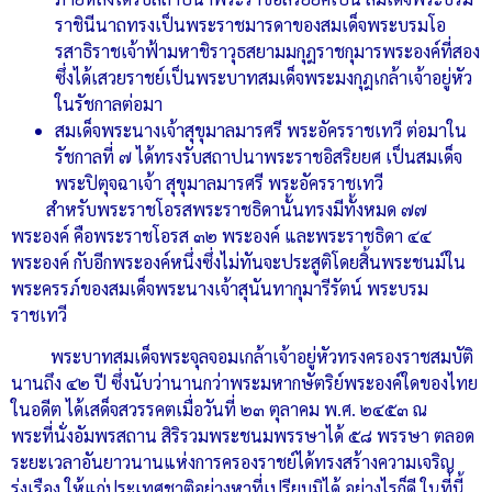
ราชินีนาถทรงเป็นพระราชมารดาของสมเด็จพระบรมโอ
รสาธิราชเจ้าฟ้ามหาชิราวุธสยามมกุฎราชกุมารพระองค์ที่สอง
ซึ่งได้เสวยราชย์เป็นพระบาทสมเด็จพระมงกุฎเกล้าเจ้าอยู่หัว
ในรัชกาลต่อมา
สมเด็จพระนางเจ้าสุขุมาลมารศรี พระอัครราชเทวี ต่อมาใน
รัชกาลที่ ๗ ได้ทรงรับสถาปนาพระราชอิสริยยศ เป็นสมเด็จ
พระปิตุจฉาเจ้า สุขุมาลมารศรี พระอัครราชเทวี
สำหรับพระราชโอรสพระราชธิดานั้นทรงมีทั้งหมด ๗๗
พระองค์ คือพระราชโอรส ๓๒ พระองค์ และพระราชธิดา ๔๔
พระองค์ กับอีกพระองค์หนึ่งซึ่งไม่ทันจะประสูติโดยสิ้นพระชนม์ใน
พระครรภ์ของสมเด็จพระนางเจ้าสุนันทากุมารีรัตน์ พระบรม
ราชเทวี
พระบาทสมเด็จพระจุลจอมเกล้าเจ้าอยู่หัวทรงครองราชสมบัติ
นานถึง ๔๒ ปี ซึ่งนับว่านานกว่าพระมหากษัตริย์พระองค์ใดของไทย
ในอดีต ได้เสด็จสวรรคตเมื่อวันที่ ๒๓ ตุลาคม พ.ศ. ๒๔๕๓ ณ
พระที่นั่งอัมพรสถาน สิริรวมพระชนมพรรษาได้ ๕๘ พรรษา ตลอด
ระยะเวลาอันยาวนานแห่งการครองราชย์ได้ทรงสร้างความเจริญ
รุ่งเรือง ให้แก่ประเทศชาติอย่างหาที่เปรียบมิได้ อย่างไรก็ดี ในที่นี้