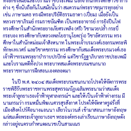
ทั้งอักขรสมัยและโบราณราชประเพณี นอกจากนี้ก็ทรงศึกษาวิชาการ
ต่าง ๆ ซึ่งนับถือกันในสมัยนั้นว่า สมควรแก่พระราชกุมารทุกอย่าง
เช่น ภาษามคธ ทรงมีพระปริยัติธรรมธาดา (เปี่ยม) เมื่อยังเป็น
หลวงราชาภิรมย์ กรมราชบัณฑิต เป็นพระอาจารย์ การยิงปืนไฟ
ทรงศึกษาในสำนักพระยาอภัยศรเพลิง (ศรี) วิชามวยปล้ำ กระบี่
กระบอง ทรงศึกษากับหลวงพลโยธานุโยค(รุ่ง) วิชาอัศวกรรม ทรง
ศึกษาในสำนักหม่อมเจ้าสิงหนาท ในพระเจ้าบรมวงศ์เธอกรมพระพิ
ทักษเทเวศร์ และวิชาคชกรรม ทรงศึกษากับสมเด็จพระบรมวงศ์เธอ
เจ้าฟ้าฯกรมพระยาบำราบปรปักษ์ แต่วิชารัฎฐาภิบาลราชประเพณี
และโบราณคดีทั้งปวง พระบาทสมเด็จพระบรมชนกนาถ
พระราชทานการฝึกสอนเองตลอดมา
ในปี พ.ศ. ๒๔๐๔ สมเด็จพระบรมชนกนาถโปรดให้จัดการพระ
ราชพิธีรับพระราชทานพระสุพรรณบัฏเฉลิมพระนามว่าสมเด็จ
พระเจ้าลูกยาเธอเจ้าฟ้าจุฬาลงกรณ์ฯ และให้เป็นเจ้าฟ้าต่างกรม มี
นามกรมว่า กรมหมื่นพิฆเนศวรสุรสังกาศ โปรดให้จัดหาครูฝรั่งที่
เมืองสิงคโปร์คือนางแอนนา เลียวโนเวนส์ เข้ามาสอนภาษาอังกฤษ
แก่สมเด็จพระเจ้าลูกยาเธอฯ พระองค์ทรงเล่าเรียนภาษาอังกฤษดัง
กล่าวอยู่จนครบกำหนดผนวชเป็นสามเณร