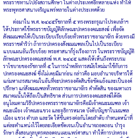
พระราชทานไปยังสถานศึกษา ในต่างประเทศอีกหลายแห่ง ทำให้
พระพุทธศาสนาเจริญแพร่หลายในต่างประเทศด้วย
ต่อมาใน พ.ศ. ๒๔๔๕รัชกาลที่ ๕ ทรงพระกรุณาโปรดเกล้าฯ
ให้ประกาศใช้พระราชบัญญัติลักษณะปกครองคณะสงฆ์ เพื่อจัด
สังฆมณฑลให้เป็นระเบียบเรียบร้อยทั่วพระราชอาณาจักร ด้วยทรงมี
พระราชดำริว่า ถ้าการปกครองสังฆมณฑลเป็นไปเป็นระเบียบ
แบบแผนอันเรียบร้อย พระศาสนาก็รุ่งเรืองถาวร ในพระราชบัญญัติ
ลักษณะปกครองคณะสงฆ์ พ.ศ. ๒๔๔๕ แสดงให้เห็นถึงพระบรม
ราโชบายของรัชกาลที่ ๕ ในการนำหลักการสมัยใหม่มาใช้กับการ
ปกครองคณะสงฆ์ ซึ่งไม่เคยมีมาก่อน กล่าวคือ มอบอำนาจบริหารให้
แก่มหาเถรสมาคมในอันที่จะปกครองตัดสินข้อขัดแย้งและเป็นองค์
ปรึกษา แก่สังฆมณฑลทั่วพระราชอาณาจักร คำตัดสิน ของมหาเถร
สมาคมนั้นให้ถือเป็นสิทธิขาด ส่วนการปกครองคณะสงฆ์ได้จัด
อนุโลมตามวิธีปกครองพระราชอาณาจักรคือมีเจ้าคณะมณฑล เจ้า
คณะเมือง เจ้าคณะแขวง และอธิการหมวด บังคับบัญชาในมณฑล
เมือง แขวง ตำบล และวัด ให้ขึ้นตรงต่อกันโดยลำดับ กำหนดหน้าที่
แต่ละตำแหน่งไว้โดยละเอียดชัดเจนเป็นอำนาจถอดถอน บำรุง
รักษา สั่งสอนกุลบุตรตลอดจนเผยแพร่ศาสนา ทำให้การปกครอง