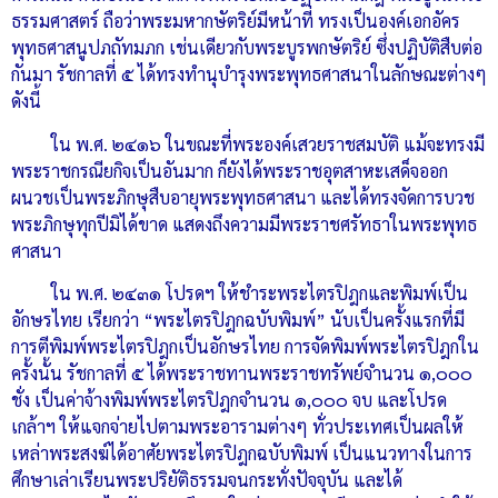
ธรรมศาสตร์ ถือว่าพระมหากษัตริย์มีหน้าที่ ทรงเป็นองค์เอกอัคร
พุทธศาสนูปภถัทมภก เช่นเดียวกับพระบูรพกษัตริย์ ซึ่งปฏิบัติสืบต่อ
กันมา รัชกาลที่ ๕ ได้ทรงทำนุบำรุงพระพุทธศาสนาในลักษณะต่างๆ
ดังนี้
ใน พ.ศ. ๒๔๑๖ ในขณะที่พระองค์เสวยราชสมบัติ แม้จะทรงมี
พระราชกรณียกิจเป็นอันมาก ก็ยังได้พระราชอุตสาหะเสด็จออก
ผนวชเป็นพระภิกษุสืบอายุพระพุทธศาสนา และได้ทรงจัดการบวช
พระภิกษุทุกปีมิได้ขาด แสดงถึงความมีพระราชศรัทธาในพระพุทธ
ศาสนา
ใน พ.ศ. ๒๔๓๑ โปรดฯ ให้ชำระพระไตรปิฎกและพิมพ์เป็น
อักษรไทย เรียกว่า “พระไตรปิฎกฉบับพิมพ์” นับเป็นครั้งแรกที่มี
การตีพิมพ์พระไตรปิฎกเป็นอักษรไทย การจัดพิมพ์พระไตรปิฎกใน
ครั้งนั้น รัชกาลที่ ๕ ได้พระราชทานพระราชทรัพย์จำนวน ๑,๐๐๐
ชั่ง เป็นค่าจ้างพิมพ์พระไตรปิฎกจำนวน ๑,๐๐๐ จบ และโปรด
เกล้าฯ ให้แจกจ่ายไปตามพระอารามต่างๆ ทั่วประเทศเป็นผลให้
เหล่าพระสงฆ์ได้อาศัยพระไตรปิฎกฉบับพิมพ์ เป็นแนวทางในการ
ศึกษาเล่าเรียนพระปริยัติธรรมจนกระทั่งปัจจุบัน และได้