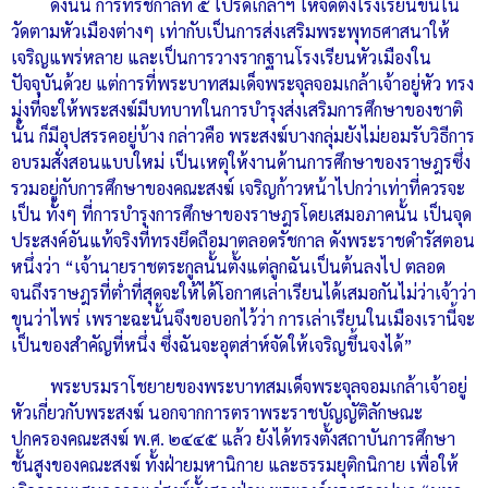
ดังนั้น การที่รัชกาลที่ ๕ โปรดเกล้าฯ ให้จัดตั้งโรงเรียนขึ้นใน
วัดตามหัวเมืองต่างๆ เท่ากับเป็นการส่งเสริมพระพุทธศาสนาให้
เจริญแพร่หลาย และเป็นการวางรากฐานโรงเรียนหัวเมืองใน
ปัจจุบันด้วย แต่การที่พระบาทสมเด็จพระจุลจอมเกล้าเจ้าอยู่หัว ทรง
มุ่งที่จะให้พระสงฆ์มีบทบาทในการบำรุงส่งเสริมการศึกษาของชาติ
นั้น ก็มีอุปสรรคอยู่บ้าง กล่าวคือ พระสงฆ์บางกลุ่มยังไม่ยอมรับวิธีการ
อบรมสั่งสอนแบบใหม่ เป็นเหตุให้งานด้านการศึกษาของราษฎรซึ่ง
รวมอยู่กับการศึกษาของคณะสงฆ์ เจริญก้าวหน้าไปกว่าเท่าที่ควรจะ
เป็น ทั้งๆ ที่การบำรุงการศึกษาของราษฎรโดยเสมอภาคนั้น เป็นจุด
ประสงค์อันแท้จริงที่ทรงยึดถือมาตลอดรัชกาล ดังพระราชดำรัสตอน
หนึ่งว่า “เจ้านายราชตระกูลนั้นตั้งแต่ลูกฉันเป็นต้นลงไป ตลอด
จนถึงราษฎรที่ต่ำที่สุดจะให้ได้โอกาศเล่าเรียนได้เสมอกันไม่ว่าเจ้าว่า
ขุนว่าไพร่ เพราะฉะนั้นจึงขอบอกไว้ว่า การเล่าเรียนในเมืองเรานี้จะ
เป็นของสำคัญที่หนึ่ง ซึ่งฉันจะอุตส่าห์จัดให้เจริญขึ้นจงได้”
พระบรมราโชยายของพระบาทสมเด็จพระจุลจอมเกล้าเจ้าอยู่
หัวเกี่ยวกับพระสงฆ์ นอกจากการตราพระราชบัญญัติลักษณะ
ปกครองคณะสงฆ์ พ.ศ. ๒๔๔๕ แล้ว ยังได้ทรงตั้งสถาบันการศึกษา
ชั้นสูงของคณะสงฆ์ ทั้งฝ่ายมหานิกาย และธรรมยุติกนิกาย เพื่อให้