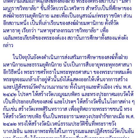
เกิดความเสมอภาคแก่สงฆ์ทั้งสองฝ่าย พระองค์ทรงสถาปนา “มหา
มกุฏราชวิทยาลัย” ขึ้นที่วัดบวรนิเวศวิหาร สำหรับเป็นที่ศึกษาของ
สงฆ์ฝ่ายธรรมยุติกนิกาย และเพื่อเป็นอนุสรณ์แก่พระราชบิดา ส่วน
อีกสถานหนึ่ง เป็นที่เล่าเรียนของสงฆ์ฝ่ายมหานิกาย ตั้งที่วัด
มหาธาตุ เรียกว่า “มหาจุฬาลงกรณราชวิทยาลัย” เพื่อ
เฉลิมพระเกียรติของพระองค์เอง สถาบันการศึกษาทั้งสองแห่งดัง
กล่าว
ในปัจจุบันยังคงดำเนินการส่งเสริมการศึกษาของสงฆ์ทั้งฝ่าย
มหานิกายและธรรมยุติกนิกาย นับเป็นการสืบอายุพระพุทธศาสนา
อีกวิธีหนึ่ง พระราชศรัทธาในพระพุทธศาสนา ของพระบาทสมเด็จ
พระจุลจอมเกล้าเจ้าอยู่หัวนั้นยังได้แสดงออกให้เห็นจากการสร้าง
และปฏิสังขรณ์วัดจำนวนมากมาย ทั้งในกรุงและหัวเมือง เช่น พ.ศ.
๒๔๔๒ โปรดฯ ให้สร้างวัดเบญจมบพิตร และทรงประกาศมอบวัดให้
เป็นที่ประกอบกิจของสงฆ์ และโปรดฯ ให้สร้างวัดขึ้นในโอกาสต่าง ๆ
กันเช่น สร้างวัดเทพศิรินทราวาส เพื่ออุทิศถวายพระราชชนนี ทรง
ให้สร้างวัดราชบพิธ ขึ้นเป็นพระอารามหลวงประจำรัชกาลเมื่อ พ.ศ.
๒๔๑๒ ทรงให้สร้างวัดนิเวศน์ธรรมประวัติขึ้นที่พระราชวัง
บางปะอิน และเอาพระทัยใส่ในการบูรณะและปฏิสังขรณ์วัดเป็นอัน