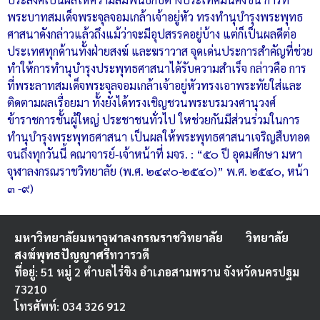
พระบาทสมเด็จพระจุลจอมเกล้าเจ้าอยู่หัว ทรงทำนุบำรุงพระพุทธ
ศาสนาดังกล่าวแล้วถึงแม้ว่าจะมีอุปสรรคอยู่บ้าง แต่ก็เป็นผลดีต่อ
ประเทศทุกด้านทั้งฝ่ายสงฆ์ และฆราวาส จุดเด่นประการสำคัญที่ช่วย
ทำให้การทำนุบำรุงประพุทธศาสนาได้รับความสำเร็จ กล่าวคือ การ
ที่พระลาทสมเด็จพระจุลจอมเกล้าเจ้าอยู่หัวทรงเอาพระทัยใส่และ
ติดตามผลเรื่อยมา ทั้งยังได้ทรงเชิญชวนพระบรมวงศานุวงศ์
ข้าราชการชั้นผู้ใหญ่ ประชาชนทั่วไป ใหช่วยกันมีส่วนร่วมในการ
ทำนุบำรุงพระพุทธศาสนา เป็นผลให้พระพุทธศาสนาเจริญสืบทอด
จนถึงทุกวันนี้ คณาจารย์-เจ้าหน้าที่ มจร. : “๕๐ ปี อุดมศึกษา มหา
จุฬาลงกรณราชวิทยาลัย (พ.ศ. ๒๔๙๐-๒๕๔๐)” พ.ศ. ๒๕๔๐, หน้า
๓ -๙)
มหาวิทยาลัยมหาจุฬาลงกรณราชวิทยาลัย
วิทยาลัย
สงฆ์พุทธปัญญาศรี
ทวารวดี
ที่อยู่: 51 หมู่ 2 ตำบลไร่ขิง อำเภอสามพราน จังหวัดนครปฐม
73210
โทรศัพท์: 034 326 912