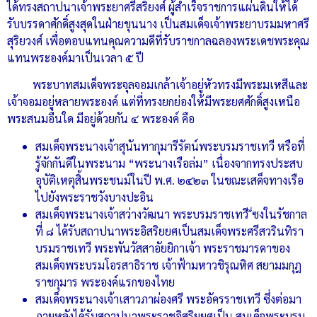
ได้ทรงสถาปนาเจ้าพระยาศรีสริยงศ์ ผู้สำเร็จราชการแผ่นดินให้ได้
รับบรรดาศักดิ์สูงสุดในฝ่ายขุนนาง เป็นสมเด็จเจ้าพระยาบรมมหาศรี
สุริยวงศ์ เพื่อตอบแทนคุณความดีที่รับราชกาลฉลองพระเดชพระคุณ
แทนพระองค์มาเป็นเวลา ๕ ปี
พระบาทสมเด็จพระจุลจอมเกล้าเจ้าอยู่หัวทรงมีพระมเหสีและ
เจ้าจอมอยู่หลายพระองค์ แต่ที่ทรงยกย่องให้มีพระยศศักดิ์สูงเหนือ
พระสนมอื่นใด มีอยู่ด้วยกัน ๔ พระองค์ คือ
สมเด็จพระนางเจ้าสุนันทากุมารีรัตน์พระบรมราชเทวี หรือที่
รู้จักกันดีในพระนาม “พระนางเรือล่ม” เนื่องจากทรงประสบ
อุบัติเหตุสิ้นพระชนม์ในปี พ.ศ. ๒๔๒๓ ในขณะเสด็จทางเรือ
ไปยังพระราชวังบางปะอิน
สมเด็จพระนางเจ้าสว่างวัฒนา พระบรมราชเทวี ึ่ซงในรัชกาล
ที่ ๘ ได้รับสถาปนาพระอิสริยยศเป็นสมเด็จพระศรีสวรินทิรา
บรมราชเทวี พระพันวัสสาอัยยิกาเจ้า พระราชมารดาของ
สมเด็จพระบรมโอรสาธิราช เจ้าฟ้ามหาวชิรุณหิศ สยามมกุฎ
ราชกุมาร พระองค์แรกของไทย
สมเด็จพระนางเจ้าเสาวภาผ่องศรี พระอัครราชเทวี ซึ่งต่อมา
ภายหลังได้รับสถาปนาพระราชอิสริยยศเป็น สมเด็จพระบรม