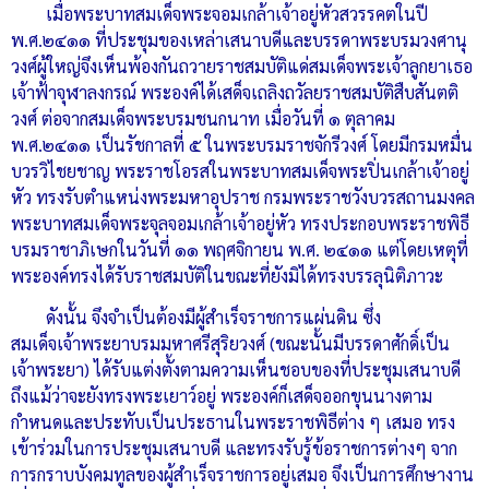
เมื่อพระบาทสมเด็จพระจอมเกล้าเจ้าอยู่หัวสวรรคตในปี
พ.ศ.๒๔๑๑ ที่ประชุมของเหล่าเสนาบดีและบรรดาพระบรมวงศานุ
วงศ์ผู้ใหญ่จึงเห็นพ้องกันถวายราชสมบัติแด่สมเด็จพระเจ้าลูกยาเธอ
เจ้าฟ้าจุฬาลงกรณ์ พระองค์ได้เสด็จเถลิงถวัลยราชสมบัติสืบสันตติ
วงศ์ ต่อจากสมเด็จพระบรมชนกนาท เมื่อวันที่ ๑ ตุลาคม
พ.ศ.๒๔๑๑ เป็นรัชกาลที่ ๕ ในพระบรมราชจักรีวงศ์ โดยมีกรมหมื่น
บวรวิไชยชาญ พระราชโอรสในพระบาทสมเด็จพระปิ่นเกล้าเจ้าอยู่
หัว ทรงรับตำแหน่งพระมหาอุปราช กรมพระราชวังบวรสถานมงคล
พระบาทสมเด็จพระจุลจอมเกล้าเจ้าอยู่หัว ทรงประกอบพระราชพิธี
บรมราชาภิเษกในวันที่ ๑๑ พฤศจิกายน พ.ศ. ๒๔๑๑ แต่โดยเหตุที่
พระองค์ทรงได้รับราชสมบัติในขณะที่ยังมิได้ทรงบรรลุนิติภาวะ
ดังนั้น จึงจำเป็นต้องมีผู้สำเร็จราชการแผ่นดิน ซึ่ง
สมเด็จเจ้าพระยาบรมมหาศรีสุริยวงศ์ (ขณะนั้นมีบรรดาศักดิ์เป็น
เจ้าพระยา) ได้รับแต่งตั้งตามความเห็นชอบของที่ประชุมเสนาบดี
ถึงแม้ว่าจะยังทรงพระเยาว์อยู่ พระองค์ก็เสด็จออกขุนนางตาม
กำหนดและประทับเป็นประธานในพระราชพิธีต่าง ๆ เสมอ ทรง
เข้าร่วมในการประชุมเสนาบดี และทรงรับรู้ข้อราชการต่างๆ จาก
การกราบบังคมทูลของผู้สำเร็จราชการอยู่เสมอ จึงเป็นการศึกษางาน