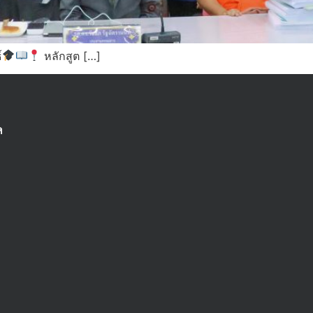
์
หลักสูต […]
ด