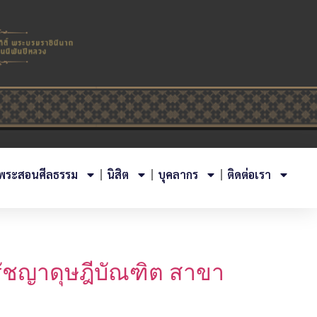
พระสอนศีลธรรม
นิสิต
บุคลากร
ติดต่อเรา
รัชญาดุษฎีบัณฑิต สาขา