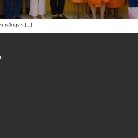
น.หลักสูตร […]
ด