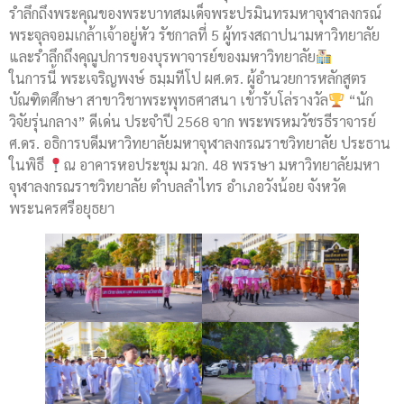
รำลึกถึงพระคุณของพระบาทสมเด็จพระปรมินทรมหาจุฬาลงกรณ์
พระจุลจอมเกล้าเจ้าอยู่หัว รัชกาลที่ 5 ผู้ทรงสถาปนามหาวิทยาลัย
และรำลึกถึงคุณูปการของบุรพาจารย์ของมหาวิทยาลัย
ในการนี้ พระเจริญพงษ์ ธมฺมทีโป ผศ.ดร. ผู้อำนวยการหลักสูตร
บัณฑิตศึกษา สาขาวิชาพระพุทธศาสนา เข้ารับโล่รางวัล
“นัก
วิจัยรุ่นกลาง” ดีเด่น ประจำปี 2568 จาก พระพรหมวัชรธีราจารย์
ศ.ดร. อธิการบดีมหาวิทยาลัยมหาจุฬาลงกรณราชวิทยาลัย ประธาน
ในพิธี
ณ อาคารหอประชุม มวก. 48 พรรษา มหาวิทยาลัยมหา
จุฬาลงกรณราชวิทยาลัย ตำบลลำไทร อำเภอวังน้อย จังหวัด
พระนครศรีอยุธยา