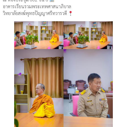
อาคารเรียนรวมพระเทพศาสนาภิบาล
วิทยาลัยสงฆ์พุทธปัญญาศรีทวารวดี