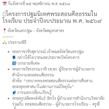
วันอังคารที่ ๒๕ พฤศจิกายน พ.ศ. ๒๕๖๘
️⃣โครงการปฐมนิเทศพระสอนศีลธรรมใน
โรงเรียน ประจำปีงบประมาณ พ.ศ. ๒๕๖๙
จังหวัดนครปฐม – จังหวัดสมุทรสาคร
⸻
ประธานพิธี
พระราชวชิรสุตาภรณ์ เจ้าคณะจังหวัดนครปฐม
กล่าวให้โอวาทและประกาศเปิดโครงการ
บรรยายพิเศษ
พระราชวัชรธรรมวาที รศ.ดร. ผู้รักษาการผู้อำนวยการ
สำนักงานพระสอนศีลธรรม
หัวข้อ: “บทบาทของพระสอนศีลธรรมต่อการสืบสาน
พระพุทธศาสนาในสถานการณ์ปัจจุบัน”
การแลกเปลี่ยนเรียนรู้
พระครูปลัดพงษ์พันธ์ วํสวโร ผู้อำนวยการสำนักงานวิทยาลัย
ร่วมกับ: พระสอนศีลธรรม – ผู้อำนวยการโรงเรียน – ครูพี่