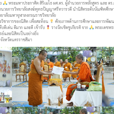
ดย
พระมหาประกาศิต สิริเมโธ ผศ.ดร. ผู้อำนวยการหลักสูตร และ ดร
อำนวยการวิทยาลัยสงฆ์พุทธปัญญาศรีทวารวดี นำนิสิตระดับบัณฑิตศึกษา
ิทยาลัยมหาจุฬาลงกรณราชวิทยาลัย
ิชาการของนิสิต เพื่อสะท้อน
ศักยภาพด้านการศึกษาและการพัฒนา
ดับดีเด่น ดีมาก และดี เข้ารับ
รางวัลเชิดชูเกียรติ จาก
พระเดชพระค
์และนิสิตเป็นอย่างยิ่ง
จังหวัดนครราชสีมา