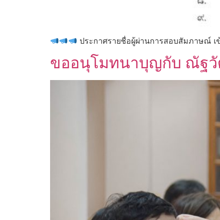
ประกาศ​รายชื่อ​ผู้​ผ่านการสอบ​สัมภาษณ์ 
ขออนุโมทนาบุญกับ ณัฐวั