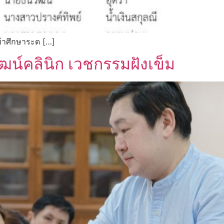
เข้าศึกษาระด […]
ฒน์คลินิก เวชกรรมฝังเข็ม