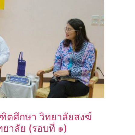
ณฑิตศึกษา วิทยาลัยสงฆ์
าลัย (รอบที่ ๑)