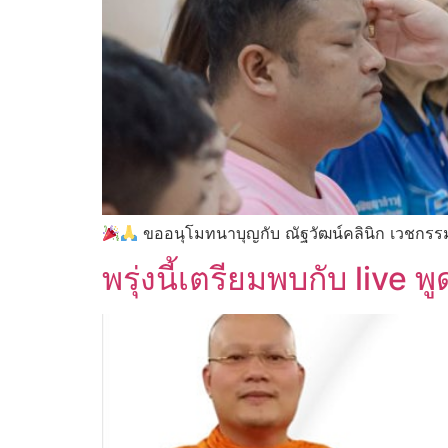
ขออนุโมทนาบุญกับ ณัฐวัฒน์คลินิก เวชกรรม
พรุ่งนี้เตรียมพบกับ live 