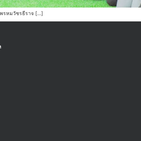
พรหมวัชรธีราจ […]
ด