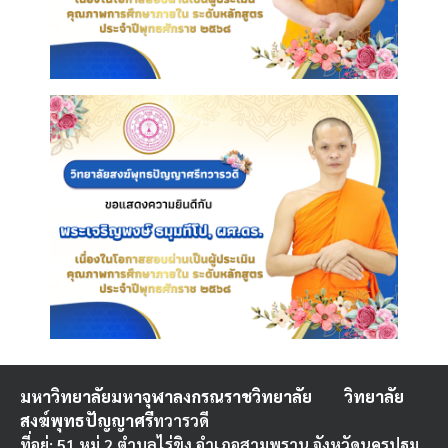
มหาวิทยาลัยมหาจุฬาลงกรณราชวิทยาลัย
วิทยาลัย
สงฆ์พุทธปัญญาศรี
ทวารวดี
ที่อยู่: 51 หมู่ 2 ตำบลไร่ขิง อำเภอสามพราน จังหวัดนครปฐม