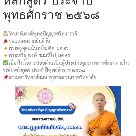
หลักสูตร ประจำปี
พุทธศักราช ๒๕๖๘
วิทยาลัยสงฆ์พุทธปัญญาศรีทวารวดี
ขอแสดงความยินดีกับ
พระครูอุดมนันทบัณฑิต, ผศ.ดร.
พระเจริญพงษ์ ธมฺมทีโป, ผศ.ดร.
เนื่องในโอกาสสอบผ่านเป็นผู้ประเมินคุณภาพการศึกษาภายใน
ระดับหลักสูตร ประจำปีพุทธศักราช ๒๕๖๘
จากมหาวิทยาลัยมหาจุฬาลงกรณราชวิทยาลัย