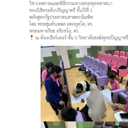
วิชาเทศกาลและพิธีกรรมทางพระพุทธศาสนา
ของนิสิตระดับปริญญาตรี ชั้นปีที่ 2
หลักสูตรรัฐประศาสนศาสตรบัณฑิต
โดย พระสุมห์นพดล อตฺถยุตฺโต, ดร.
พระมหาอริยะ อริยชโย, ดร.
ณ ห้องเธียร์เตอร์ ชั้น 5 วิทยาลัยสงฆ์พุทธปัญญาศร