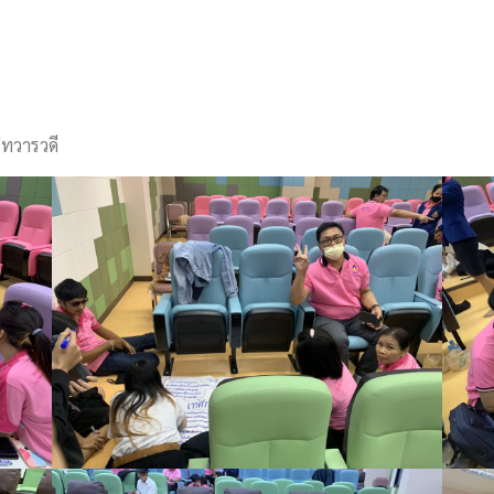
ีทวารวดี