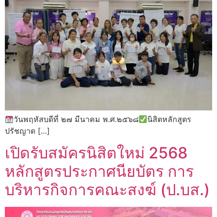
วันพฤหัสบดีที่ ๒๗ มีนาคม พ.ศ.๒๕๖๘
นิสิตหลักสูตร
ปรัชญาด […]
เปิดรับสมัครนิสิตใหม่ 2568
หลักสูตรประกาศนียบัตร การ
บริหารกิจการคณะสงฆ์ (ป.บส.)