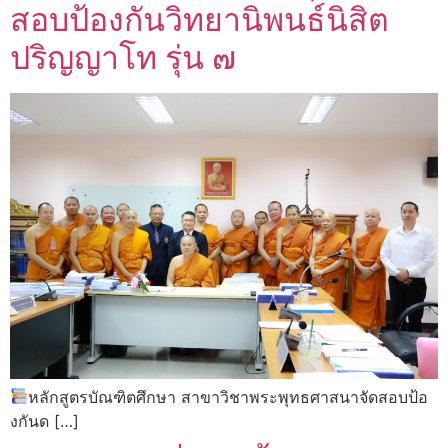
สอบป้องกันวิทยานิพนธ์นิสิต
ปริญญาโท รุ่น ๗
หลักสูตรบัณฑิตศึกษา สาขาวิชาพระพุทธศาสนาจัดสอบป้อ
งกันด […]