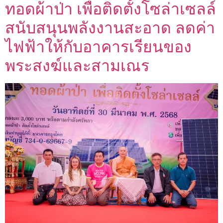
ทอดผ้าป่า เพื่อติดตั้งโซล่าเซลล์
สนับสนุนพลังงานสะอาด ลดค่า
ไฟฟ้าให้กับอาคารเรียนของ
พระสงฆ์และสามเณร