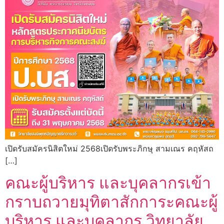
เปิดรับสมัครนิสิตใหม่ 2568เปิดรับพระภิกษุ สามเณร คฤหัสถ
[…]
คณะผู้บริหาร และบุคลากรเข้า
กราบถวายมุทิตาสักการะคณะผู้
บริหาร และบุคลากร วิทยาลัย