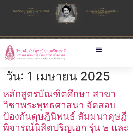
วัน:
1 เมษายน 2025
หลักสูตรบัณฑิตศึกษา สาขา
วิชาพระพุทธศาสนา จัดสอบ
ป้องกันดุษฎีนิพนธ์ สัมมนาดุษฎี
พิจารณ์นิสิตปริญเอก รุ่น ๒ และ