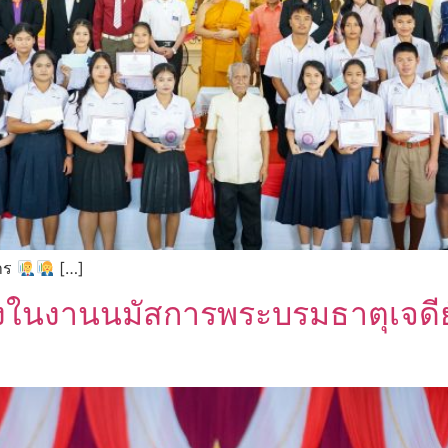
หาร
[…]
่องในงานนมัสการพระบรมธาตุเจด