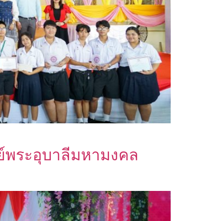
ีย์พระอุบาลีมหามงคล