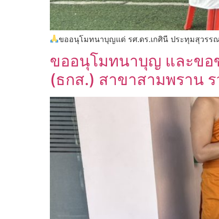
ขออนุโมทนาบุญแด่ รศ.ดร.เกศินี ประทุมสุวรร
ขออนุโมทนาบุญ และขอข
(ธกส.) สาขาสามพราน รวมส