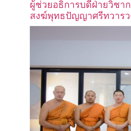
ผู้ช่วยอธิการบดีฝ่ายวิชา
สงฆ์พุทธปัญญาศรีทวารว